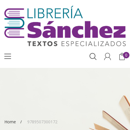
0
Home
9789507300172