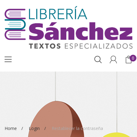
0
Home
Login
Restablecer la contraseña