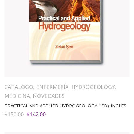
CATALOGO
,
ENFERMERÍA
,
HYDROGEOLOGY
,
MEDICINA
,
NOVEDADES
PRACTICAL AND APPLIED HYDROGEOLOGY(1ED)-INGLES
El
El
$
150.00
$
142.00
precio
precio
original
actual
era:
es: