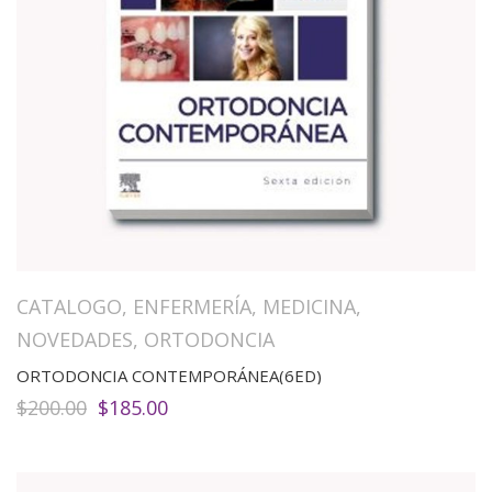
CATALOGO
,
ENFERMERÍA
,
MEDICINA
,
NOVEDADES
,
ORTODONCIA
ORTODONCIA CONTEMPORÁNEA(6ED)
El
El
$
200.00
$
185.00
precio
precio
original
actual
era:
es:
$200.00.
$185.00.