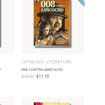
CATALOGO
,
LITERATURA
?
008 CONTRA SANCOCHO
El
El
$
13.00
$
11.70
precio
precio
original
actual
era:
es:
$13.00.
$11.70.