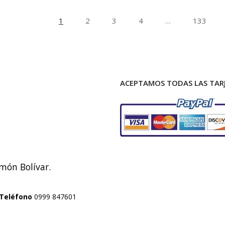
1
2
3
4
…
133
ACEPTAMOS TODAS LAS TARJ
imón Bolívar.
Teléfono
0999 847601