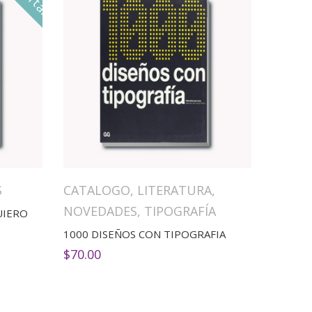
S
CATALOGO
,
LITERATURA
,
NOVEDADES
,
TIPOGRAFÍA
UIERO
1000 DISEÑOS CON TIPOGRAFIA
$
70.00