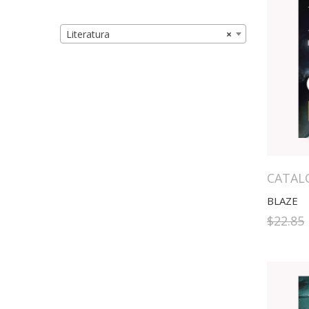
Literatura
×
CATAL
BLAZE
$
22.85