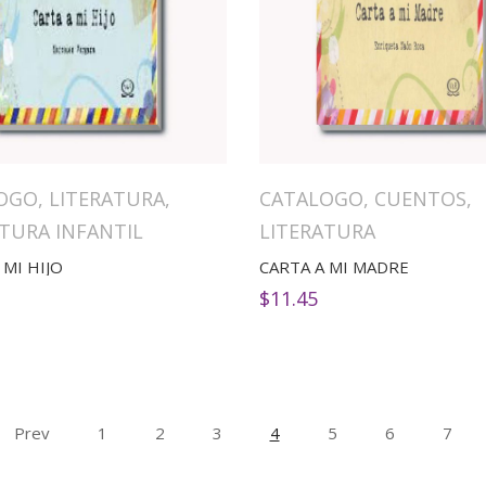
OGO
,
LITERATURA
,
CATALOGO
,
CUENTOS
,
TURA INFANTIL
LITERATURA
 MI HIJO
CARTA A MI MADRE
$
11.45
Prev
1
2
3
4
5
6
7