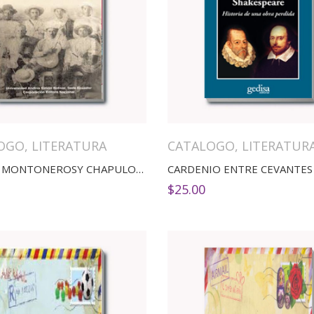
OGO
,
LITERATURA
CATALOGO
,
LITERATUR
CANTOS MONTONEROSY CHAPULOS. SEMANTICA DE LA CANCION ALFARISTA
$
25.00