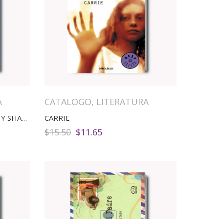
A
CATALOGO
,
LITERATURA
CARDENIO ENTRE CEVANTES Y SHAKESPEARE
CARRIE
El
El
$
15.50
$
11.65
precio
precio
original
actual
era:
es:
$15.50.
$11.65.