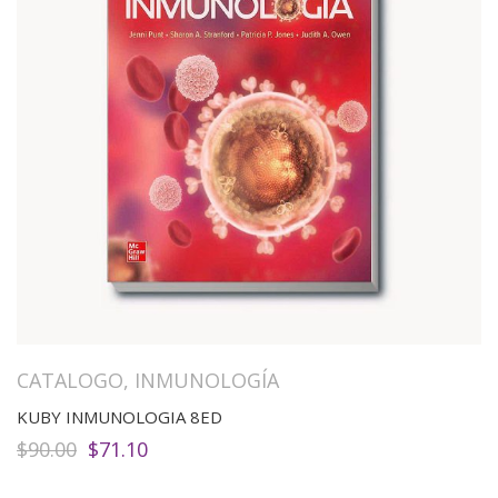
CATALOGO
,
INMUNOLOGÍA
KUBY INMUNOLOGIA 8ED
El
El
$
90.00
$
71.10
precio
precio
original
actual