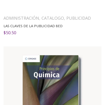
era:
es:
$90.00.
$71.10.
ADMINISTRACIÓN
,
CATALOGO
,
PUBLICIDAD
LAS CLAVES DE LA PUBLICIDAD 8ED
$
50.50