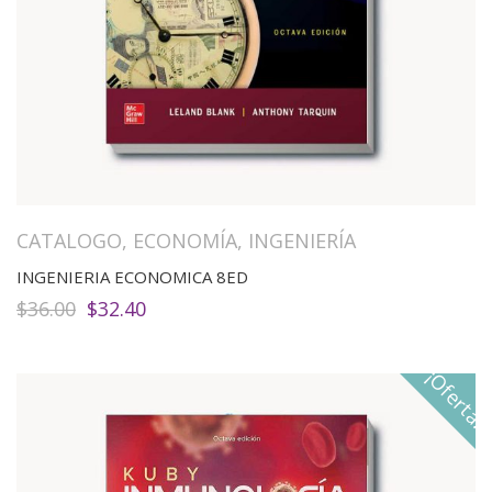
CATALOGO
,
ECONOMÍA
,
INGENIERÍA
INGENIERIA ECONOMICA 8ED
El
El
$
36.00
$
32.40
precio
precio
original
actual
era:
es:
¡Oferta!
$36.00.
$32.40.