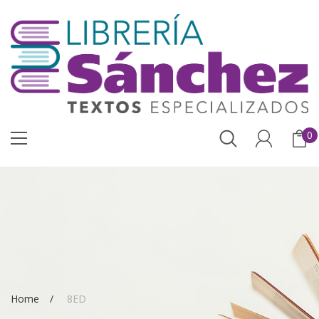
0
Home
8ED