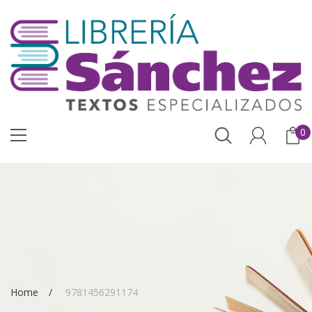
0
Home
9781456291174