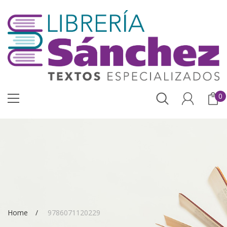
0
Home
9786071120229