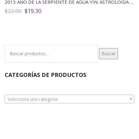
2013 AÑO DE LA SERPIENTE DE AGUA YIN: ASTROLOGÍA CHINA Y FENG SHUI / 2013 YEARS OF YIN WATER SNAKE: CHINESE ASTROLOGY AND FENG SHUI
El
El
$
22.00
$
19.30
precio
precio
original
actual
era:
es:
$22.00.
$19.30.
Buscar
Buscar
por:
CATEGORÍAS DE PRODUCTOS
Selecciona una categoría