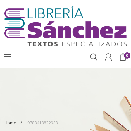
0
Home
9788413822983