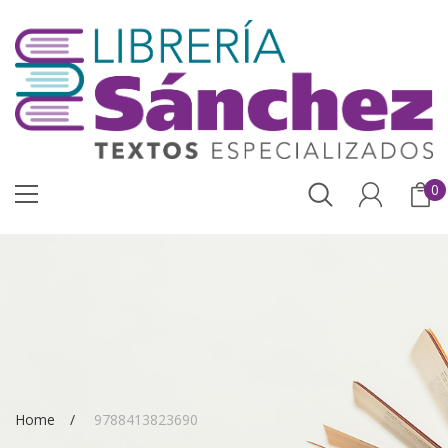
0
Home
9788413823690