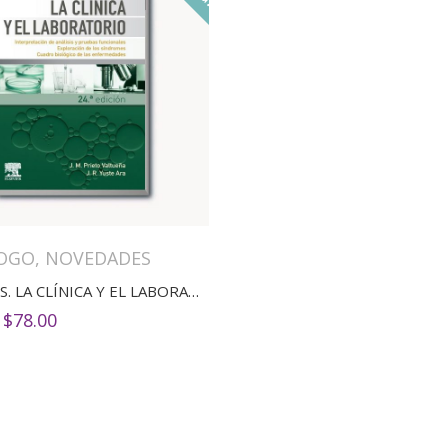
OGO
,
NOVEDADES
BALCELLS. LA CLÍNICA Y EL LABORATORIO(24ED)
El
El
$
78.00
precio
precio
original
actual
era:
es:
$80.00.
$78.00.