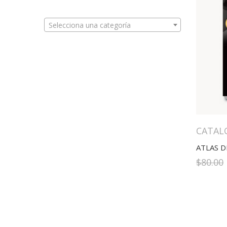
Selecciona una categoría
CATAL
$
80.00