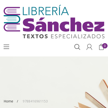
0
Home
9788416961153