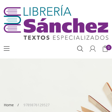
0
Home
9789876129527