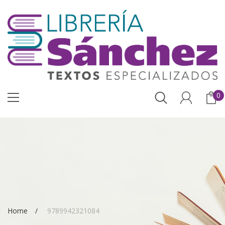
0
Home
9789942321084