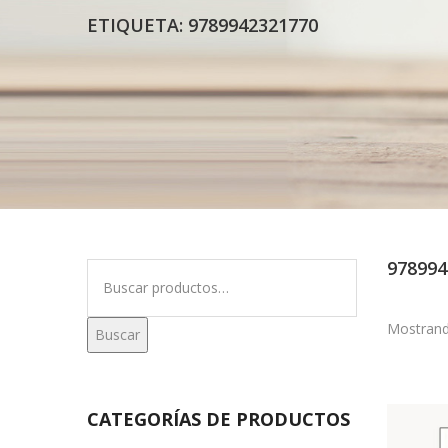
ETIQUETA:
9789942321770
978994
Buscar
por:
Mostrand
Buscar
CATEGORÍAS DE PRODUCTOS