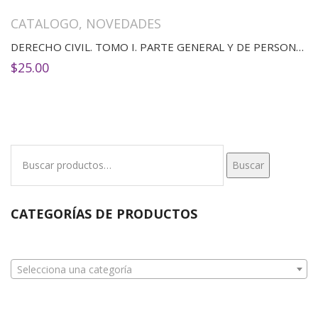
CATALOGO
,
NOVEDADES
DERECHO CIVIL. TOMO I. PARTE GENERAL Y DE PERSONAS.
$
25.00
Buscar
Buscar
por:
CATEGORÍAS DE PRODUCTOS
Selecciona una categoría