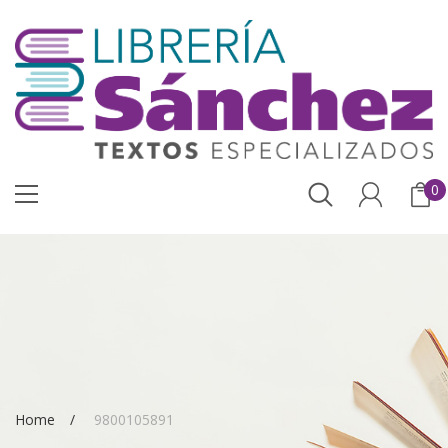
0
Home
9800105891