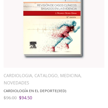
CARDIOLOGIA
,
CATALOGO
,
MEDICINA
,
NOVEDADES
CARDIOLOGÍA EN EL DEPORTE(3ED)
El
El
$
96.00
$
94.50
precio
precio
original
actual