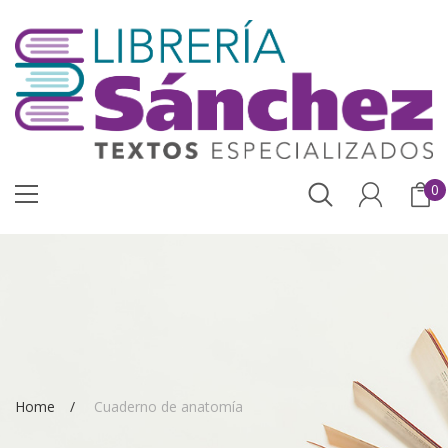
0
Home
Cuaderno de anatomía