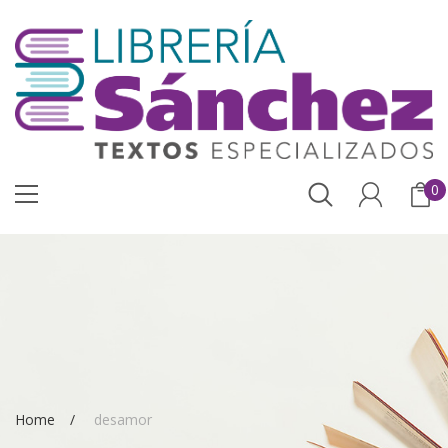
0
Home
desamor