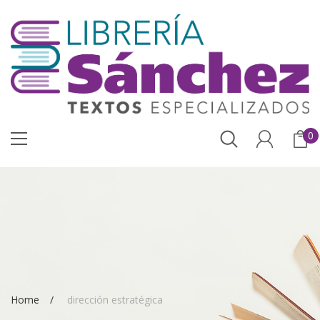
0
Home
dirección estratégica