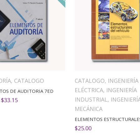
ORÍA
,
CATALOGO
CATALOGO
,
INGENIERÍA
ELÉCTRICA
,
INGENIERÍA
TOS DE AUDITORIA 7ED
INDUSTRIAL
,
INGENIERÍ
El
El
$
33.15
precio
precio
MECÁNICA
original
actual
era:
es:
$39.00.
$33.15.
$
25.00