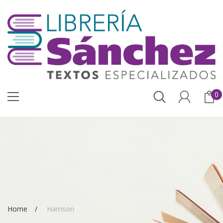
0
Home
Harrison