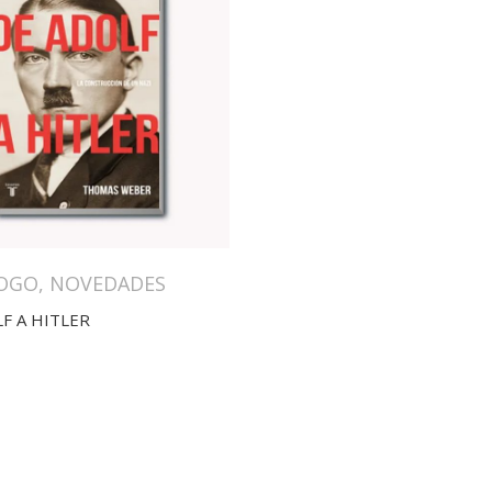
OGO
,
NOVEDADES
F A HITLER