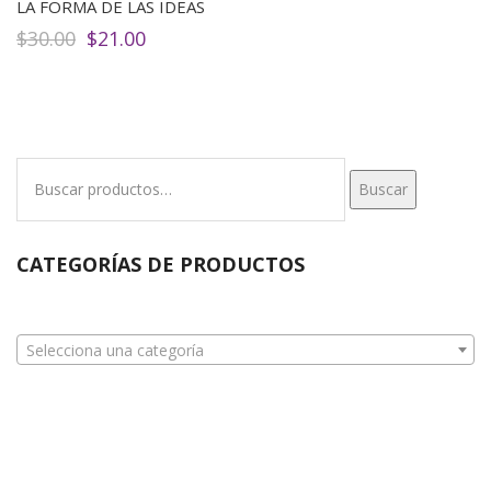
LA FORMA DE LAS IDEAS
El
El
$
30.00
$
21.00
precio
precio
original
actual
era:
es:
$30.00.
$21.00.
Buscar
Buscar
por:
CATEGORÍAS DE PRODUCTOS
Selecciona una categoría