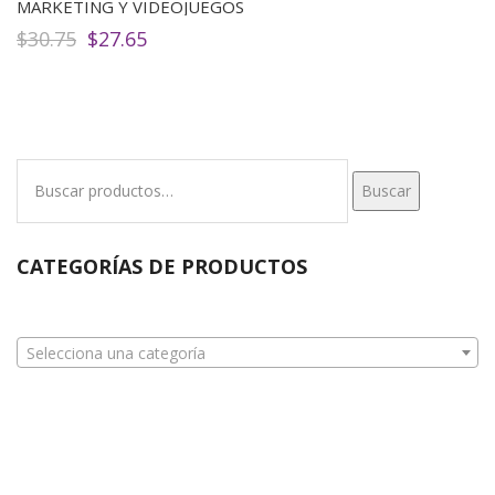
MARKETING Y VIDEOJUEGOS
El
El
$
30.75
$
27.65
precio
precio
original
actual
era:
es:
$30.75.
$27.65.
Buscar
Buscar
por:
CATEGORÍAS DE PRODUCTOS
Selecciona una categoría