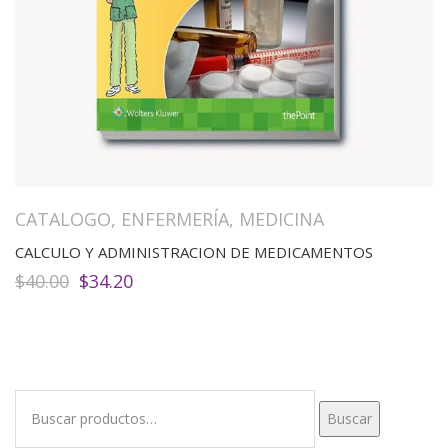
CATALOGO
,
ENFERMERÍA
,
MEDICINA
CALCULO Y ADMINISTRACION DE MEDICAMENTOS
El
El
$
40.00
$
34.20
precio
precio
original
actual
era:
es:
$40.00.
$34.20.
Buscar
Buscar
por: