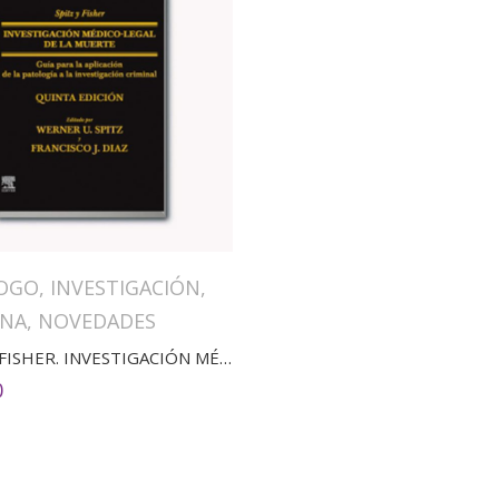
OGO
,
INVESTIGACIÓN
,
INA
,
NOVEDADES
SPITZ Y FISHER. INVESTIGACIÓN MÉDICO-LEGAL DE LA MUERTE(5ED)
0