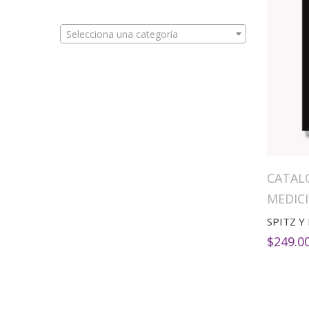
Selecciona una categoría
CATAL
MEDIC
$
249.0