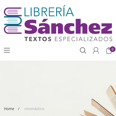
0
Home
onomástico