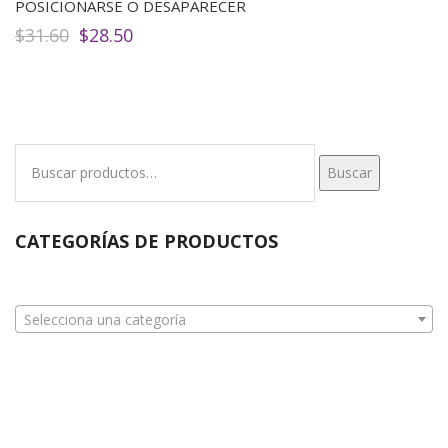
POSICIONARSE O DESAPARECER
El
El
$
31.60
$
28.50
precio
precio
original
actual
era:
es:
$31.60.
$28.50.
Buscar
Buscar
por:
CATEGORÍAS DE PRODUCTOS
Selecciona una categoría