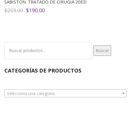
SABISTON. TRATADO DE CIRUGÍA 20ED
El
El
$
203.00
$
190.00
precio
precio
original
actual
era:
es:
$203.00.
$190.00.
Buscar
Buscar
por:
CATEGORÍAS DE PRODUCTOS
Selecciona una categoría