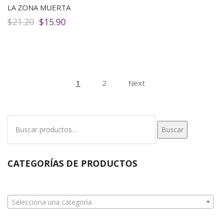
LA ZONA MUERTA
El
El
$
21.20
$
15.90
precio
precio
original
actual
era:
es:
$21.20.
$15.90.
1
2
Next
Buscar
Buscar
por:
CATEGORÍAS DE PRODUCTOS
Selecciona una categoría