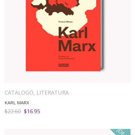
CATALOGO
,
LITERATURA
KARL MARX
El
El
$
22.60
$
16.95
precio
precio
original
actual
era:
es:
$22.60.
$16.95.