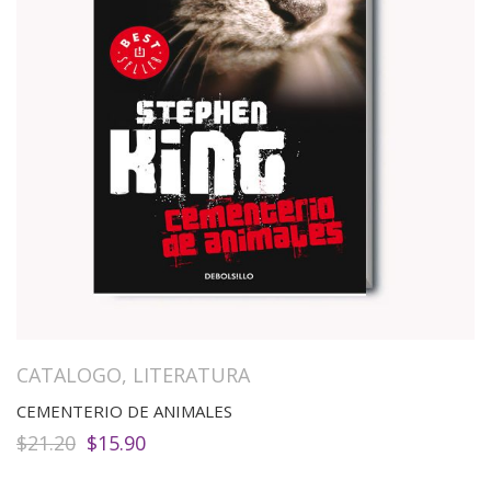
CATALOGO
,
LITERATURA
CEMENTERIO DE ANIMALES
El
El
$
21.20
$
15.90
precio
precio
original
actual