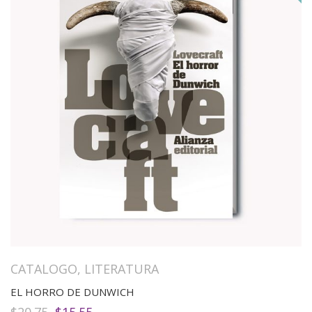
CATALOGO
,
LITERATURA
EL HORRO DE DUNWICH
El
El
$
20.75
$
15.55