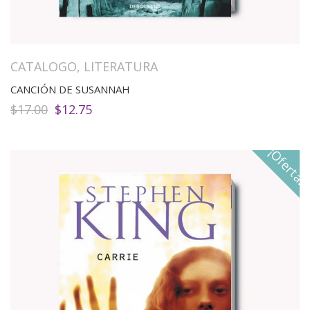
CATALOGO
,
LITERATURA
CANCIÓN DE SUSANNAH
El
El
$
17.00
$
12.75
precio
precio
original
actual
era:
es:
¡Oferta!
$17.00.
$12.75.