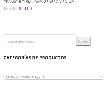
TRANSCULTURALIDAD, GÉNERO Y SALUD
El
El
$
25.00
$
23.00
precio
precio
original
actual
era:
es:
$25.00.
$23.00.
Buscar
Buscar
por:
CATEGORÍAS DE PRODUCTOS
Selecciona una categoría