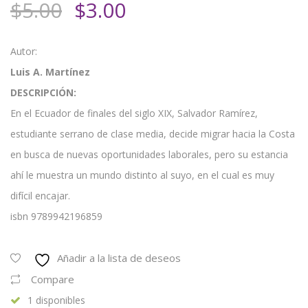
El
El
$
5.00
$
3.00
precio
precio
original
actual
Autor:
era:
es:
Luis A. Martínez
$5.00.
$3.00.
DESCRIPCIÓN:
En el Ecuador de finales del siglo XIX, Salvador Ramírez,
estudiante serrano de clase media, decide migrar hacia la Costa
en busca de nuevas oportunidades laborales, pero su estancia
ahí le muestra un mundo distinto al suyo, en el cual es muy
difícil encajar.
isbn 9789942196859
Añadir a la lista de deseos
Compare
1 disponibles