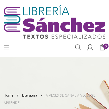
0
Home
Literatura
A VECES SE GANA , A VECES SE
APRENDE