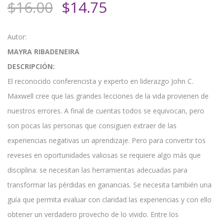
El
El
$
16.00
$
14.75
precio
precio
original
actual
Autor:
era:
es:
MAYRA RIBADENEIRA
$16.00.
$14.75.
DESCRIPCIÓN:
El reconocido conferencista y experto en liderazgo John C.
Maxwell cree que las grandes lecciones de la vida provienen de
nuestros errores. A final de cuentas todos se equivocan, pero
son pocas las personas que consiguen extraer de las
experiencias negativas un aprendizaje. Pero para convertir tos
reveses en oportunidades valiosas se requiere algo más que
disciplina: se necesitan las herramientas adecuadas para
transformar las pérdidas en ganancias. Se necesita también una
guía que permita evaluar con claridad las experiencias y con ello
obtener un verdadero provecho de lo vivido. Entre los