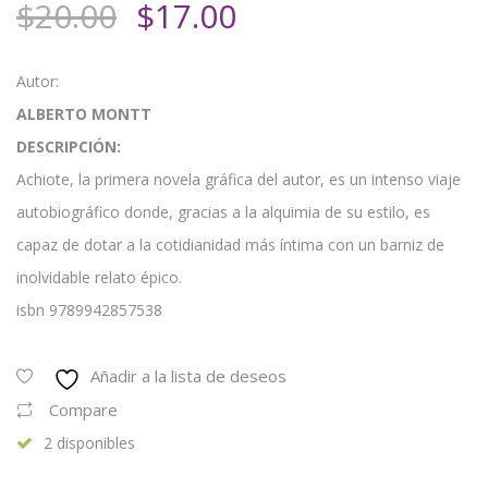
El
El
$
20.00
$
17.00
precio
precio
original
actual
Autor:
era:
es:
ALBERTO MONTT
$20.00.
$17.00.
DESCRIPCIÓN:
Achiote, la primera novela gráfica del autor, es un intenso viaje
autobiográfico donde, gracias a la alquimia de su estilo, es
capaz de dotar a la cotidianidad más íntima con un barniz de
inolvidable relato épico.
isbn 9789942857538
Añadir a la lista de deseos
Compare
2 disponibles