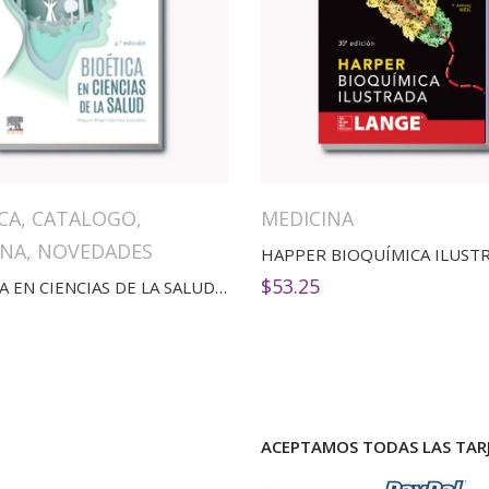
CA
,
CATALOGO
,
MEDICINA
INA
,
NOVEDADES
HAPPER BIOQUÍMICA ILUST
$
53.25
BIOÉTICA EN CIENCIAS DE LA SALUD(2ED)
ACEPTAMOS TODAS LAS TARJ