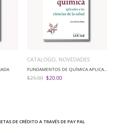
CATALOGO
,
NOVEDADES
RADA
FUNDAMENTOS DE QUÍMICA APLICADOS A LAS CIENCIAS DE LA SALUD
El
El
$
25.00
$
20.00
precio
precio
original
actual
era:
es:
$25.00.
$20.00.
ETAS DE CRÉDITO A TRAVÉS DE PAY PAL