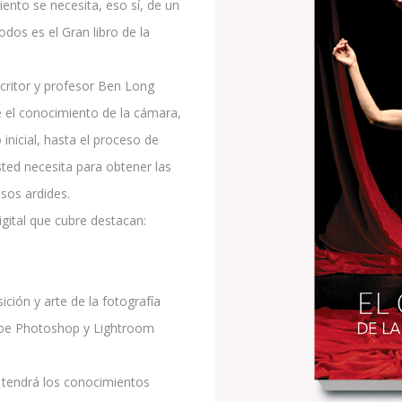
nto se necesita, eso sí, de un
dos es el Gran libro de la
scritor y profesor Ben Long
e el conocimiento de la cámara,
 inicial, hasta el proceso de
sted necesita para obtener las
osos ardides.
igital que cubre destacan:
ción y arte de la fotografía
obe Photoshop y Lightroom
o, tendrá los conocimientos