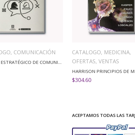
OGO
,
COMUNICACIÓN
CATALOGO
,
MEDICINA
,
OFERTAS
,
VENTAS
EL PLAN ESTRATÉGICO DE COMUNICACIÓN
$
304.60
ACEPTAMOS TODAS LAS TARJ