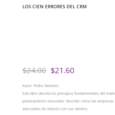
LOS CIEN ERRORES DEL CRM
El
El
$
24.00
$
21.60
precio
precio
original
actual
Autor: Pedro Reinares
era:
es:
Este libro aborda los principios fundamentales del mark
$24.00.
$21.60.
planteamiento innovador: describir cómo las empresas f
adecuados de relación con sus clientes.