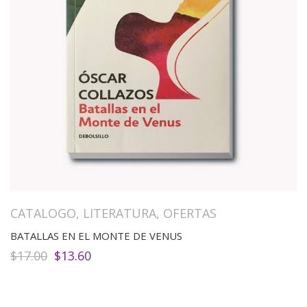
CATALOGO
,
LITERATURA
,
OFERTAS
BATALLAS EN EL MONTE DE VENUS
El
El
$
17.00
$
13.60
precio
precio
original
actual
era:
es:
$17.00.
$13.60.