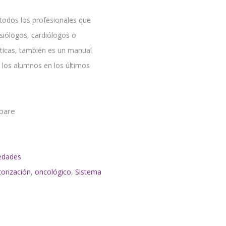
 todos los profesionales que
esiólogos, cardiólogos o
sticas, también es un manual
a los alumnos en los últimos
pare
edades
orización
,
oncológico
,
Sistema