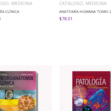
OGO
,
MEDICINA
CATALOGO
,
MEDICINA
A CLÍNICA
3
$
78.01