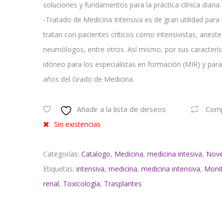
soluciones y fundamentos para la práctica clínica diaria.
-Tratado de Medicina Intensiva es de gran utilidad para
tratan con pacientes críticos como intensivistas, anest
neumólogos, entre otros. Así mismo, por sus caracterí
idóneo para los especialistas en formación (MIR) y par
años del Grado de Medicina.
Añadir a la lista de deseos
Com
Sin existencias
Categorías:
Catalogo
,
Medicina
,
medicina intesiva
,
Nov
Etiquetas:
intensiva
,
medicina
,
medicina intensiva
,
Monit
renal
,
Toxicología
,
Trasplantes