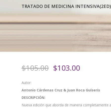
TRATADO DE MEDICINA INTENSIVA(2ED)
El
El
$
105.00
$
103.00
precio
precio
original
actual
Autor:
era:
es:
Antonio Cárdenas Cruz & Juan Roca Guíseris
$105.00.
$103.00.
DESCRIPCIÓN:
Nueva edición que aborda de manera completamente ac