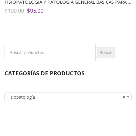
FISIOPATOLOGÍA Y PATOLOGÍA GENERAL BÁSICAS PARA CIENCIAS DE LA SALUD (2ED)
El
El
$
100.00
$
95.00
precio
precio
original
actual
era:
es:
$100.00.
$95.00.
Buscar
Buscar
por:
CATEGORÍAS DE PRODUCTOS
Fisiopatología
×