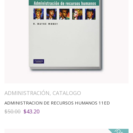
ADMINISTRACIÓN
,
CATALOGO
ADMINISTRACION DE RECURSOS HUMANOS 11ED
El
El
$
50.00
$
43.20
precio
precio
original
actual
era:
es:
$50.00.
$43.20.