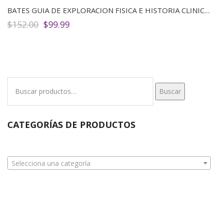
BATES GUIA DE EXPLORACION FISICA E HISTORIA CLINICA 11ED
El
El
$
152.00
$
99.99
precio
precio
original
actual
era:
es:
$152.00.
$99.99.
Buscar
Buscar
por:
CATEGORÍAS DE PRODUCTOS
Selecciona una categoría