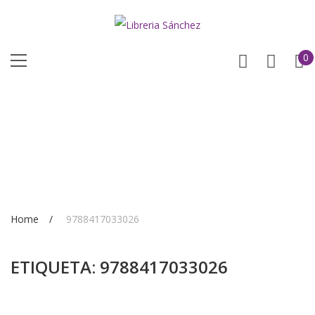
0
Home
9788417033026
ETIQUETA:
9788417033026