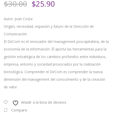
El
El
$
30.00
$
25.90
precio
precio
original
actual
Autor: Joan Costa
era:
es:
Origen, necesidad, expasión y futuro de la Dirección de
$30.00.
$25.90.
Comunicación
El DirCom es el renovador del management poscapitalista, de la
economía de la información. Él aporta las herramientas para la
gestión estratégica de los cambios profundos entre individuos,
empresa, entorno y sociedad provocados por la civilización
tecnológica. Comprender el DirCom es comprender la nueva
dimensión del management del conocimiento y de la creación
de valor.
Añadir a la lista de deseos
Compare