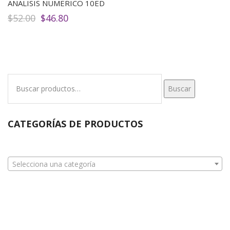
ANALISIS NUMERICO 10ED
El
El
$
52.00
$
46.80
precio
precio
original
actual
era:
es:
$52.00.
$46.80.
Buscar
Buscar
por:
CATEGORÍAS DE PRODUCTOS
Selecciona una categoría