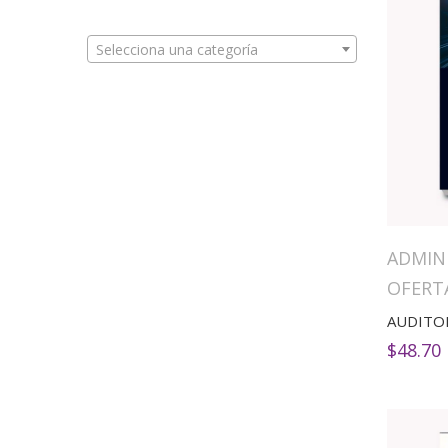
Selecciona una categoría
ADMIN
OFERT
AUDITO
$
48.70