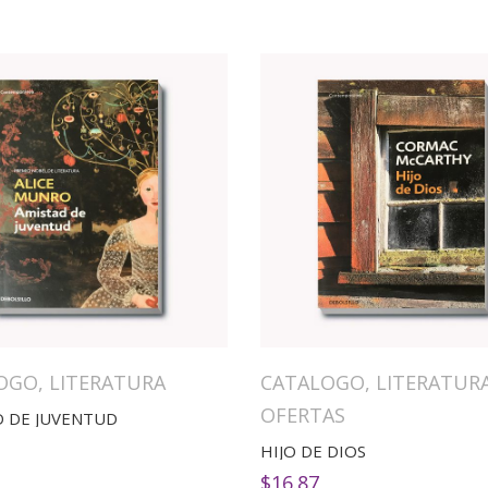
OGO
,
LITERATURA
CATALOGO
,
LITERATUR
OFERTAS
D DE JUVENTUD
HIJO DE DIOS
$
16.87