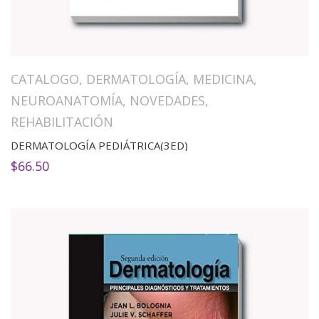
CATALOGO
,
DERMATOLOGÍA
,
MEDICINA
,
NEUROANATOMÍA
,
NOVEDADES
,
REHABILITACIÓN
DERMATOLOGÍA PEDIÁTRICA(3ED)
$
66.50