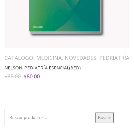
CATALOGO
,
MEDICINA
,
NOVEDADES
,
PEDRIATRÍA
NELSON. PEDIATRÍA ESENCIAL(8ED)
El
El
$
85.00
$
80.00
precio
precio
original
actual
era:
es:
$85.00.
$80.00.
Buscar
Buscar
por: