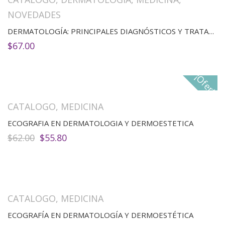
NOVEDADES
DERMATOLOGÍA: PRINCIPALES DIAGNÓSTICOS Y TRATAMIENTOS2ED)
$
67.00
¡Oferta!
CATALOGO
,
MEDICINA
ECOGRAFIA EN DERMATOLOGIA Y DERMOESTETICA
El
El
$
62.00
$
55.80
precio
precio
original
actual
era:
es:
$62.00.
$55.80.
CATALOGO
,
MEDICINA
ECOGRAFÍA EN DERMATOLOGÍA Y DERMOESTÉTICA