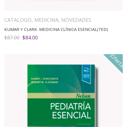
CATALOGO
,
MEDICINA
,
NOVEDADES
KUMAR Y CLARK. MEDICINA CLÍNICA ESENCIAL(7ED)
El
El
$
87.00
$
84.00
precio
precio
original
actual
era:
es:
¡Oferta!
$87.00.
$84.00.